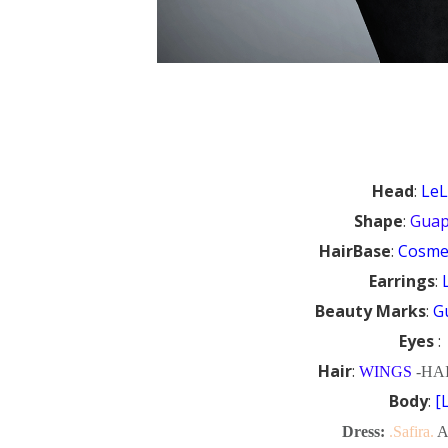
Head
:
Le
Shape
:
Gua
HairBase
:
Cosmet
Earrings
:
Beauty Marks
:
G
Eyes
Hair
:
WINGS
-HAI
Body
:
[
Dress
:
.Safira.
A