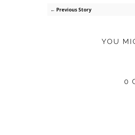
← Previous Story
YOU MI
0