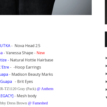
LUTKA
- Nova Head 2.5
pa
- Vanessa Shape -
New
ize -
Natural Hottie Hairbase
L'Etre
- -Hoop Earrings
uapa
- Madison Beauty Marks
:
Guapa
- Brit Eyes
R-TZ1120 Gray (Pack)
@ Anthem
LEGACY]
- Mesh body
bby Dress Brown
@ Fameshed