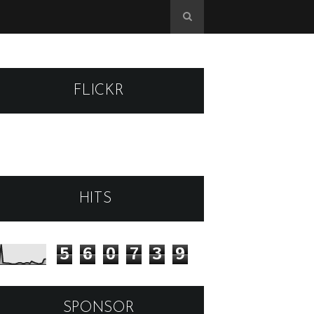
FLICKR
HITS
5
6
0
7
3
9
SPONSOR