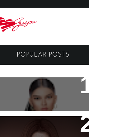
POPULAR POSTS
Black Dragon Viewer -
Tutorial
- Ashy -