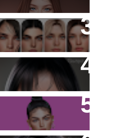
Copyright - Guapa Store by
Valentinabennett.
Katiana Skin
Firestorm Viewer - Tutorial