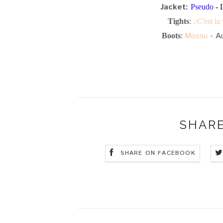
Jacket
:
Pseudo
- 
Tights
:
::C'est la 
Mossu
- Au
Boots
:
SHARE
SHARE ON FACEBOOK