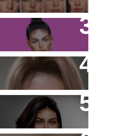
Firestorm Viewer - Tutorial
Noor Freckles and Moles
- Laura -