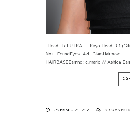
Head: LeLUTKA - Kaya Head 3.1 (Gift
Not FoundEyes:.Avi GlamHairba
HAIRBASEEarring: e.marie // Ashle
CO
DEZEMBRO 20, 2021
0 COMMENT