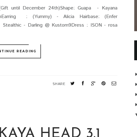
ft until December 24th)Shape: Guapa - Kayana
Earring : (Yummy) - Alicia Hairbase: (Enfer
 Stealthic - Darling @ Kustom9Dress : ISON - rosa
NTINUE READING
S
SHARE
KAYA HEAD 3.1