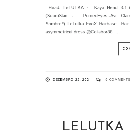
Head: LeLUTKA - Kaya Head 3.1 (Gi
(Soon)Skin : PumecEyes:.Avi Glam
Sombre*) LeLutka EvoX Hairbase Hair:
asymmetrical dress @Collabor88 ...
CO
DEZEMBRO 22, 2021
0 COMMENT
LELUTKA 