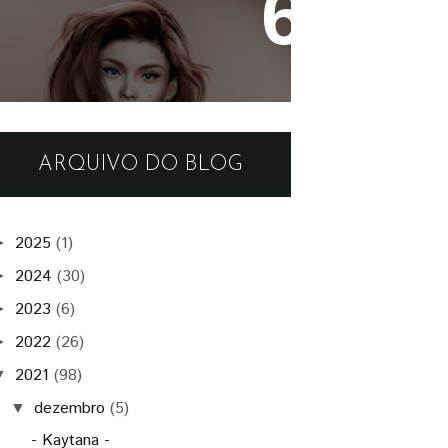
- Authentic -
ARQUIVO DO BLOG
2025
(1)
►
2024
(30)
►
2023
(6)
►
2022
(26)
►
2021
(98)
▼
dezembro
(5)
▼
- Kaytana -