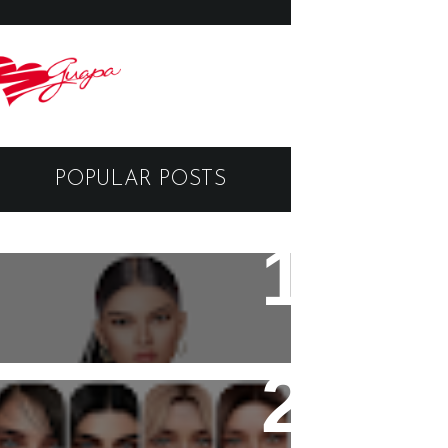
POPULAR POSTS
Black Dragon Viewer -
Tutorial
Copyright - Guapa Store by
Valentinabennett.