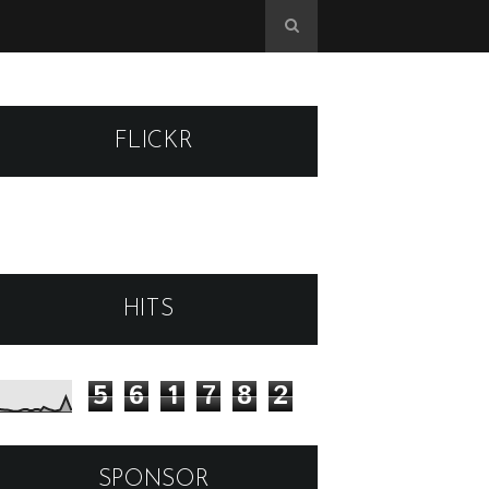
FLICKR
HITS
5
6
1
7
8
2
SPONSOR