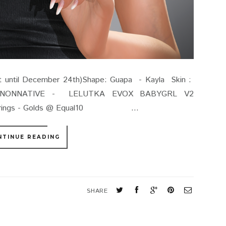
 until December 24th)Shape: Guapa - Kayla Skin :
se : NONNATIVE - LELUTKA EVOX BABYGRL V2
a Earrings - Golds @ Equal10 ...
NTINUE READING
S
SHARE