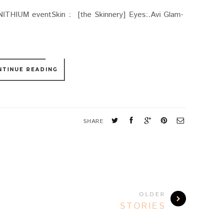
HIUM eventSkin : [the Skinnery] Eyes:.Avi Glam-
es:.Avi Glam
NTINUE READING
SHARE
OLDER
STORIES