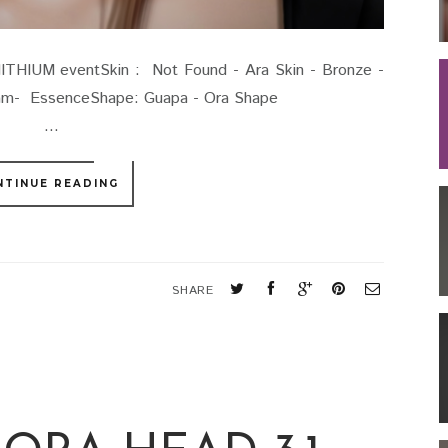
HIUM eventSkin : Not Found - Ara Skin - Bronze -
.Avi Glam- EssenceShape: Guapa - Ora Shape
.
NTINUE READING
SHARE