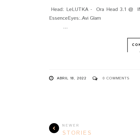
Head: LeLUTKA - Ora Head 3.1 @ INIT
EssenceEy
...
CO
ABRIL 18, 2022
0 COMMENTS
NEWER
STORIES