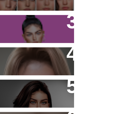
Firestorm Viewer - Tutorial
Noor Freckles and Moles
- Laura -