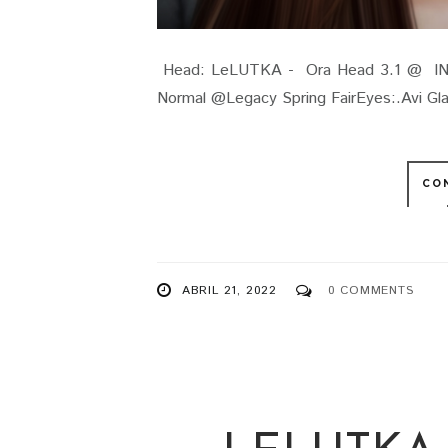
Head: LeLUTKA - Ora Head 3.1 @ INIT
Normal @Legacy Spring FairEyes:
..
CO
ABRIL 21, 2022
0 COMMENTS