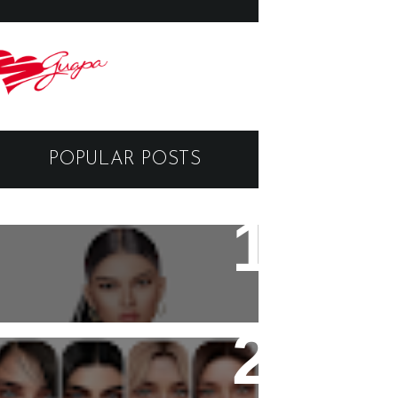
POPULAR POSTS
Black Dragon Viewer -
Tutorial
Copyright - Guapa Store by
Valentinabennett.