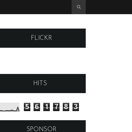
FLICKR
HITS
5
6
1
7
8
3
SPONSOR