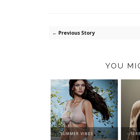
← Previous Story
YOU MI
SUMMER VIBES -
- SERENA -
- 