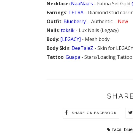
Necklace:
NaaNaa's
-
Fatina Set Gold
Earrings
:
TETRA
- Diamond stud earri
Outfit
:
Blueberry
- Authentic -
New
Nails
:
toksik
- Lux Nails (Legacy)
Body
:
[LEGACY]
- Mesh body
Body Skin
:
DeeTaleZ
- Skin for LEGAC
Tattoo
:
Guapa
- Stars/Loading Tattoo
SHARE
SHARE ON FACEBOOK
blue
TAGS: