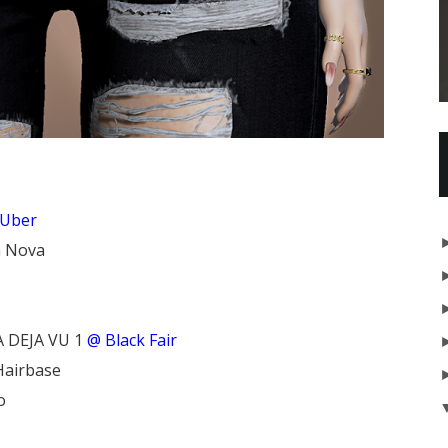
Uber
a Nova
 DEJA VU 1
@ Black Fair
Hairbase
o