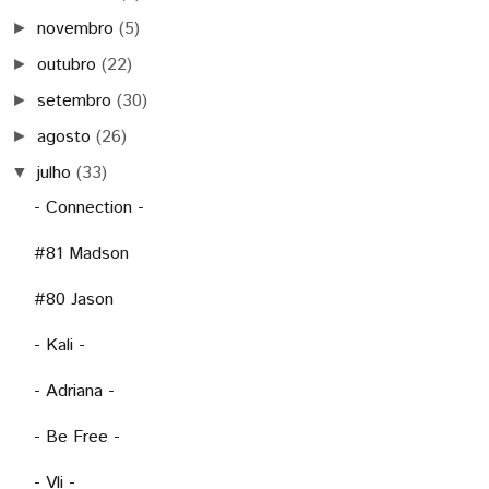
novembro
(5)
►
outubro
(22)
►
setembro
(30)
►
agosto
(26)
►
julho
(33)
▼
- Connection -
#81 Madson
#80 Jason
- Kali -
- Adriana -
- Be Free -
- Vli -