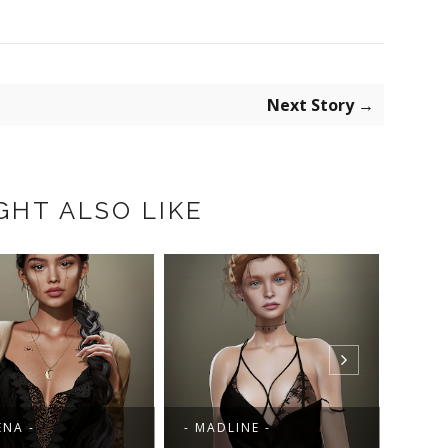
Next Story →
GHT ALSO LIKE
MADLINE -
- LOOK AT ME -
- 