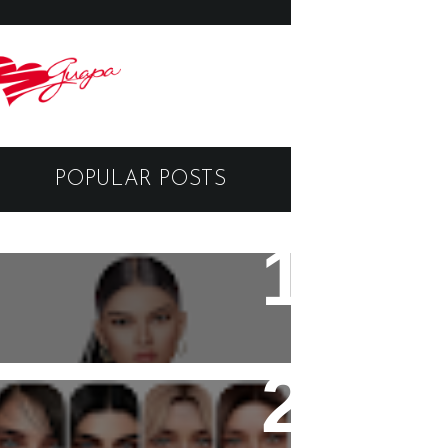
POPULAR POSTS
Black Dragon Viewer -
Tutorial
Copyright - Guapa Store by
Valentinabennett.