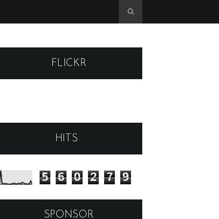
FLICKR
HITS
5
6
0
2
7
9
SPONSOR