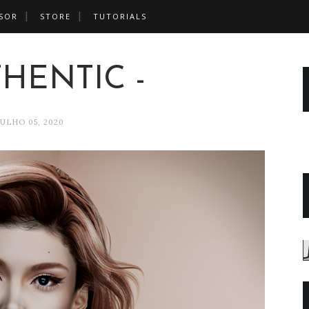
SOR
STORE
TUTORIALS
THENTIC -
JULHO 05, 2020