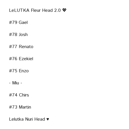
LeLUTKA Fleur Head 2.0 💖
#79 Gael
#78 Josh
#77 Renato
#76 Ezekiel
#75 Enzo
- Miu -
#74 Chirs
#73 Martin
Lelutka Nuri Head ♥
SKIN FAIR 2020 -
- SOLSTICE -
- 