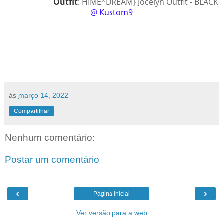
Outfit
:
HIME*DREAM} Jocelyn Outfit - BLACK
@ Kustom9
às
março 14, 2022
Compartilhar
Nenhum comentário:
Postar um comentário
‹
›
Página inicial
Ver versão para a web