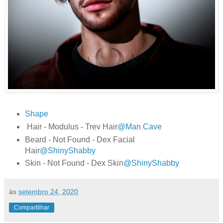
Shape
Hair - Modulus - Trev Hair
@Man Cave
Beard - Not Found - Dex Facial
Hair
@ShinyShabby
Skin - Not Found - Dex Skin
@ShinyShabby
às
setembro 24, 2020
Compartilhar