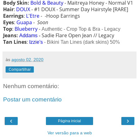
Body Skin:
Bold & Beauty
-
Maitreya Honey - Normal V1
Hair
:
DOUX
- #1 DOUX - Summer Day Hairstyle [RARE]
Earrings
:
L'Etre
- -Hoop Earrings
Eyes
:
Guapa
-
Soon
Top
:
B
lueberry
-
Authentic - Crop Top & Bra - Legacy
Jeans:
Sadie Flare Open Jean // Legacy
Addams
-
Tan Lines
:
Izzie's
- Bikini Tan Lines (dark skins) 50%
às
agosto 02, 2020
Compartilhar
Nenhum comentário:
Postar um comentário
‹
›
Página inicial
Ver versão para a web