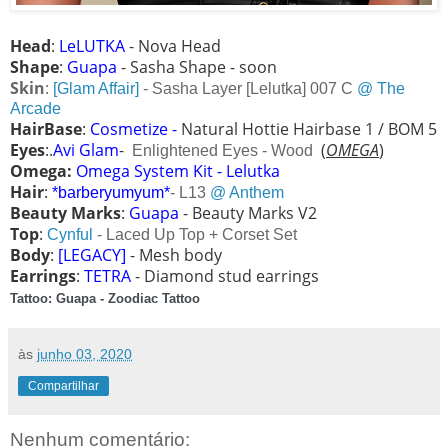
Head
:
LeLUTKA
- Nova Head
Shape
:
Guapa
- Sasha
Shape - soon
Skin
:
[Glam Affair]
- Sasha Layer [Lelutka] 007 C
@ The
Arcade
HairBase
:
Cosmetize -
Natural Hottie Hairbase 1 / BOM 5
Eyes
:.
Avi Glam
-
(
OMEGA
)
Enlightened Eyes - Wood
Omega:
Omega System Kit - Lelutka
Hair
:
*barberyumyum*
- L13
@ Anthem
Beauty Marks
:
Guapa
- Beauty Marks V2
Top
:
Cynful
- Laced Up Top + Corset Set
Body
:
[LEGACY]
- Mesh body
Earrings
:
TETRA
- Diamond stud earrings
Tattoo
: Guapa - Zoodiac Tattoo
às
junho 03, 2020
Compartilhar
Nenhum comentário: