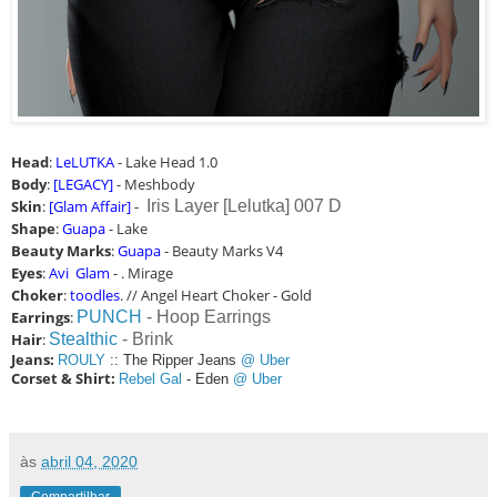
Head
:
LeLUTKA
- Lake Head 1.0
Body
:
[LEGACY]
- Meshbody
Skin
:
[Glam Affair]
-
Iris Layer [Lelutka] 007 D
Shape
:
Guapa
- Lake
Beauty Marks
:
Guapa
- Beauty Marks V4
Eyes
:
Avi Glam
- . Mirage
Choker
:
toodles
. // Angel Heart Choker - Gold
Earrings
:
PUNCH
- Hoop Earrings
Hair
:
Stealthic
- Brink
Jeans:
ROULY
:: The Ripper Jeans
@ Uber
Corset & Shirt:
Rebel Gal
- Eden
@ Uber
às
abril 04, 2020