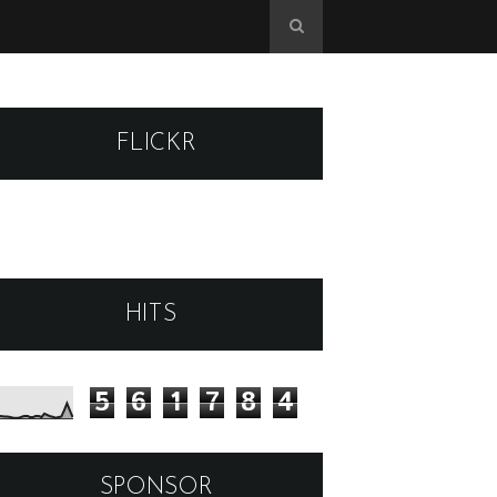
FLICKR
HITS
5
6
1
7
8
4
SPONSOR