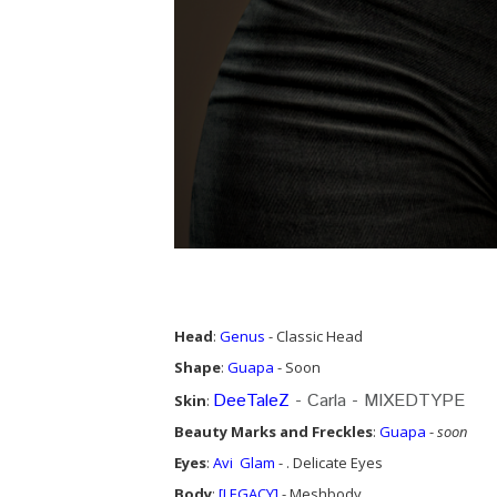
Head
:
Genus
- Classic Head
Shape
:
Guapa
- Soon
DeeTaleZ
- Carla - MIXEDTYPE
Skin
:
Beauty Marks and Freckles
:
Guapa
-
soon
Eyes
:
Avi Glam
- . Delicate Eyes
Body
:
[LEGACY]
- Meshbody