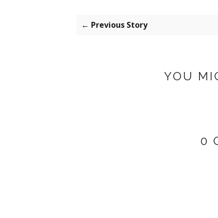
← Previous Story
YOU MI
0