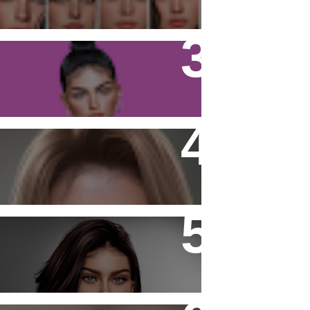
Firestorm Viewer - Tutorial
Noor Freckles and Moles
- Laura -