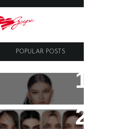
POPULAR POSTS
Black Dragon Viewer -
Tutorial
Copyright - Guapa Store by
Valentinabennett.