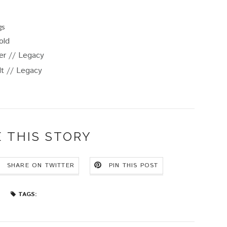
gs
old
er // Legacy
lt // Legacy
 THIS STORY
SHARE ON TWITTER
PIN THIS POST
TAGS: