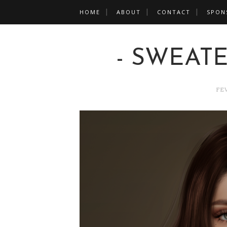
HOME
ABOUT
CONTACT
SPON
- SWEAT
FEV